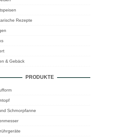
tspeisen
arische Rezepte
gen
ks
rt
en & Gebäck
PRODUKTE
ufform
ntopf
 und Schmorpfanne
enmesser
rührgeräte