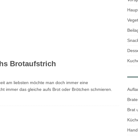
Haup
Veget
Beila
Snac
Desse
Kuch
hs Brotaufstrich
tzeit am liebsten möchte man doch immer eine
Aufla
t immer das gleiche aufs Brot oder Brötchen schmieren.
Brate
Brat
Küch
Hand