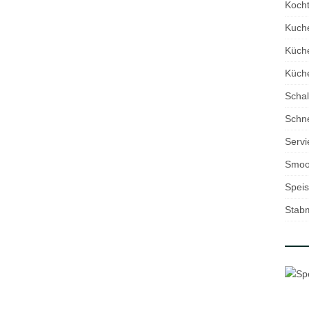
Kocht
Kuch
Küch
Küche
Schal
Schne
Servi
Smoo
Speis
Stab