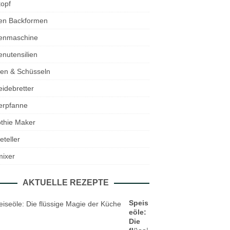
opf
en Backformen
enmaschine
nutensilien
en & Schüsseln
idebretter
erpfanne
thie Maker
eteller
mixer
AKTUELLE REZEPTE
Speis
eöle:
Die