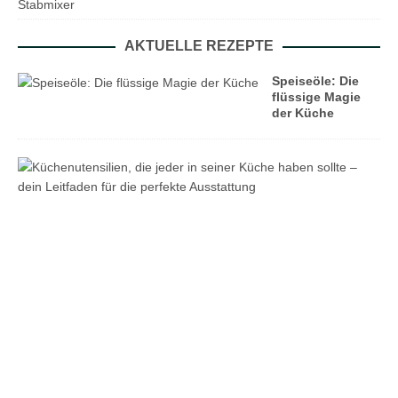
Stabmixer
AKTUELLE REZEPTE
Speiseöle: Die
flüssige Magie
der Küche
K
ü
c
h
e
n
u
t
e
n
s
i
l
i
e