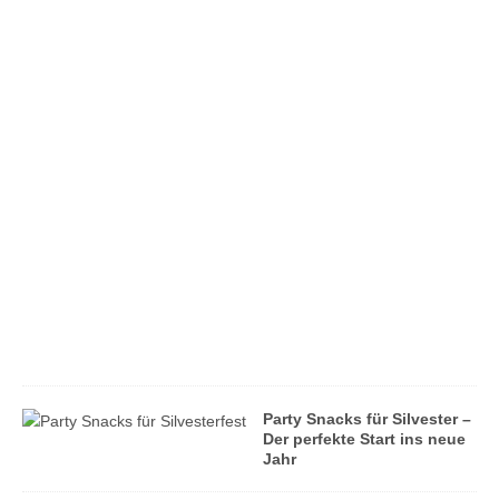
e
r
i
c
h
t
f
ü
r
d
e
n
A
l
l
t
a
g
Party Snacks für Silvester –
Der perfekte Start ins neue
Jahr