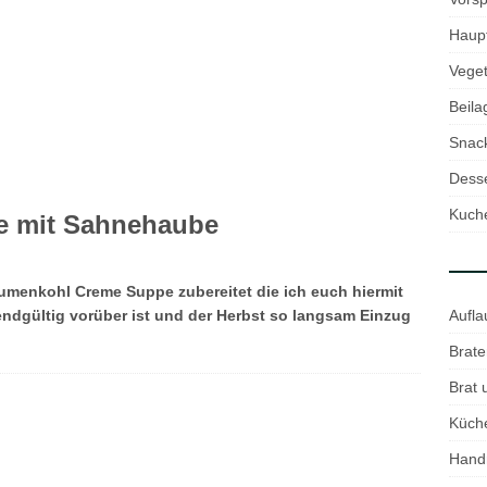
Haup
Veget
Beila
Snac
Desse
Kuch
e mit Sahnehaube
lumenkohl Creme Suppe zubereitet die ich euch hiermit
Aufla
ndgültig vorüber ist und der Herbst so langsam Einzug
Brate
Brat
Küch
Hand