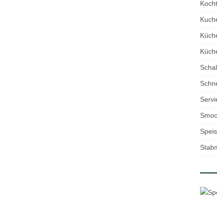
Kocht
Kuch
Küch
Küche
Schal
Schne
Servi
Smoo
Speis
Stab