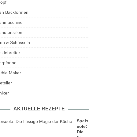
opf
en Backformen
enmaschine
nutensilien
en & Schüsseln
idebretter
erpfanne
thie Maker
eteller
mixer
AKTUELLE REZEPTE
Speis
eöle:
Die