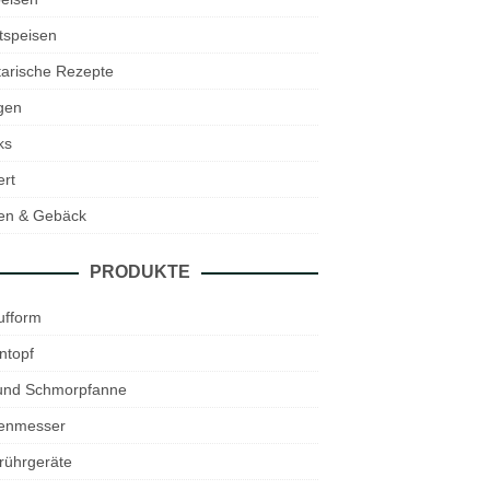
tspeisen
arische Rezepte
gen
ks
rt
en & Gebäck
PRODUKTE
ufform
ntopf
 und Schmorpfanne
enmesser
rührgeräte