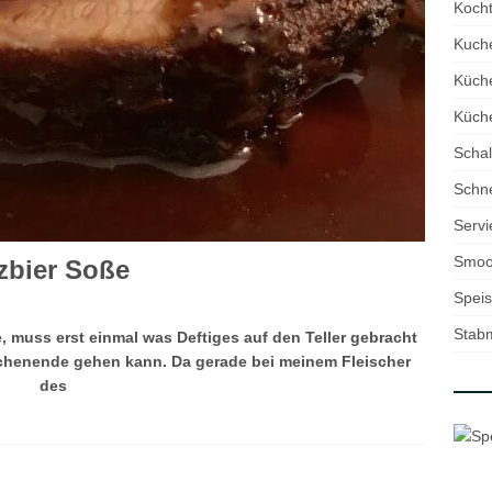
Kocht
Kuch
Küch
Küche
Schal
Schne
Servi
Smoo
zbier Soße
Speis
Stab
muss erst einmal was Deftiges auf den Teller gebracht
chenende gehen kann. Da gerade bei meinem Fleischer
des