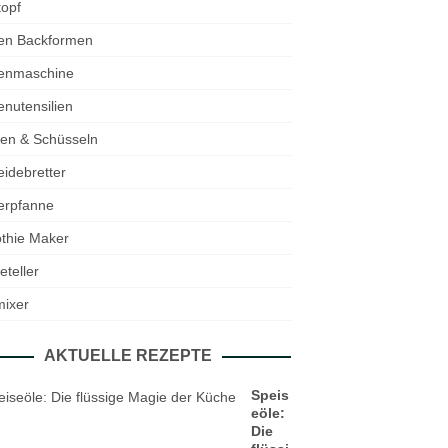
opf
en Backformen
enmaschine
nutensilien
en & Schüsseln
idebretter
erpfanne
thie Maker
eteller
mixer
AKTUELLE REZEPTE
Speis
eöle:
Die