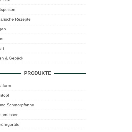
tspeisen
arische Rezepte
gen
ks
rt
en & Gebäck
PRODUKTE
ufform
ntopf
 und Schmorpfanne
enmesser
rührgeräte