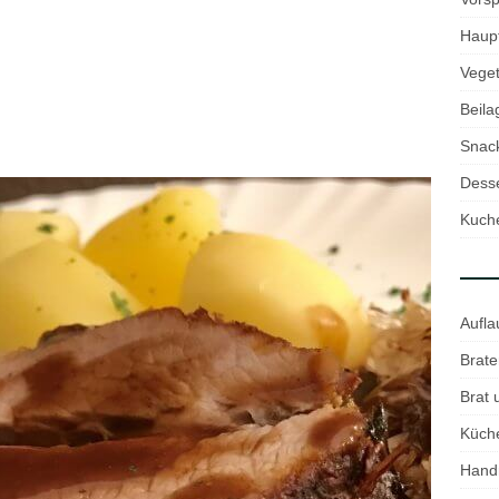
Haup
Veget
Beila
Snac
Desse
Kuch
Aufla
Brate
Brat
Küch
Hand