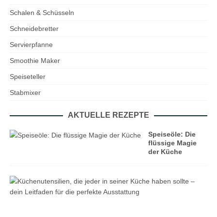
Schalen & Schüsseln
Schneidebretter
Servierpfanne
Smoothie Maker
Speiseteller
Stabmixer
AKTUELLE REZEPTE
Speiseöle: Die
flüssige Magie
der Küche
K
ü
c
h
e