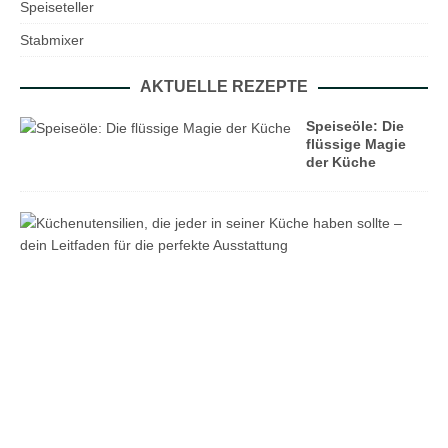
Speiseteller
Stabmixer
AKTUELLE REZEPTE
Speiseöle: Die
flüssige Magie
der Küche
K
ü
c
h
e
n
u
t
e
n
s
i
l