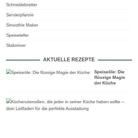
Schneidebretter
Servierpfanne
Smoothie Maker
Speiseteller
Stabmixer
AKTUELLE REZEPTE
Speiseöle: Die
flüssige Magie
der Küche
K
ü
c
h
e
n
u