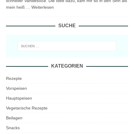
schneller Vanillesoße. Die Idee dazu, kam mir so in den Sinn als
mein heiß …
Weiterlesen
SUCHE
KATEGORIEN
Rezepte
Vorspeisen
Hauptspeisen
Vegetarische Rezepte
Beilagen
Snacks