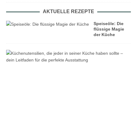
AKTUELLE REZEPTE
Speiseöle: Die
flüssige Magie
der Küche
K
ü
c
h
e
n
u
t
e
n
s
i
l
i
e
n