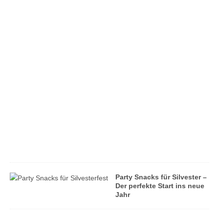
r
i
c
h
t
f
ü
r
d
e
n
A
l
l
t
a
g
Party Snacks für Silvester –
Der perfekte Start ins neue
Jahr