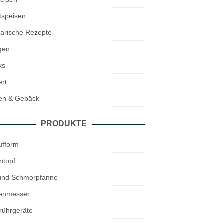
tspeisen
arische Rezepte
gen
ks
rt
en & Gebäck
PRODUKTE
ufform
ntopf
 und Schmorpfanne
enmesser
rührgeräte