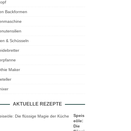
opf
en Backformen
enmaschine
nutensilien
en & Schüsseln
idebretter
erpfanne
thie Maker
eteller
mixer
AKTUELLE REZEPTE
Speis
eöle:
Die