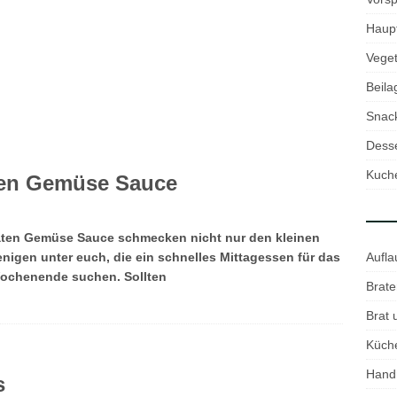
Haup
Veget
Beila
Snac
Desse
Kuch
aten Gemüse Sauce
omaten Gemüse Sauce schmecken nicht nur den kleinen
Aufla
igen unter euch, die ein schnelles Mittagessen für das
chenende suchen. Sollten
Brate
Brat
Küch
Hand
s