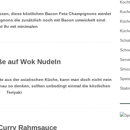
Kocht
Kuch
gessen, diese köstlichen Bacon Feta Champignons werdet
ignons die zusätzlich noch mit Bacon umwickelt sind.
Küch
t Ihr mit minimalen
Küche
Schal
Schne
Servi
eße auf Wok Nudeln
Smoo
Speis
te aus der asiatischen Küche, kann man doch nicht nein
nau so denken, sollten unbedingt einmal die köstlichen
Stab
Teriyaki
 Curry Rahmsauce