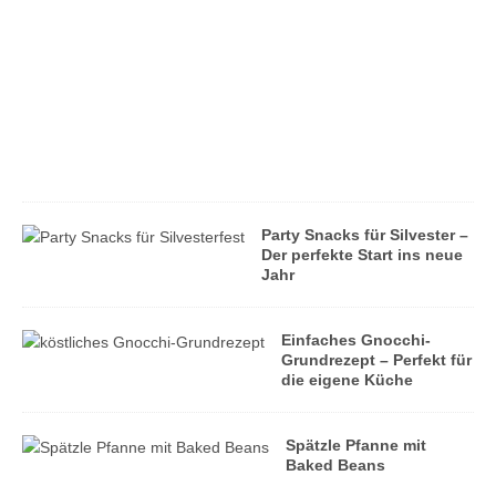
d
e
n
A
l
l
t
a
g
Party Snacks für Silvester –
Der perfekte Start ins neue
Jahr
Einfaches Gnocchi-
Grundrezept – Perfekt für
die eigene Küche
Spätzle Pfanne mit
Baked Beans