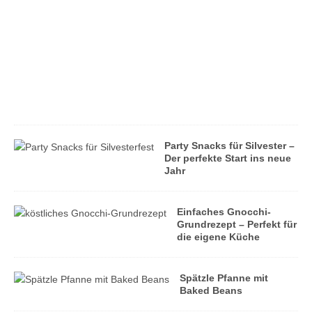
d
e
n
A
l
l
t
a
g
Party Snacks für Silvester –
Der perfekte Start ins neue
Jahr
Einfaches Gnocchi-
Grundrezept – Perfekt für
die eigene Küche
Spätzle Pfanne mit
Baked Beans